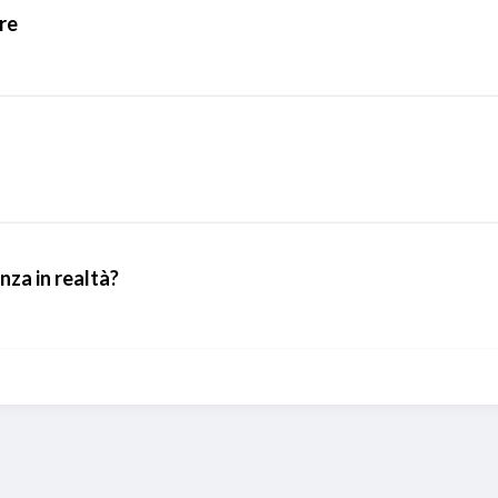
re
nza in realtà?