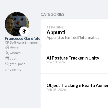
CATEGORIES
11 PAGINE
🌍
Appunti
Appunti su temi dell'informatica
Francesco Garofalo
XR Software Engineer
Home
whoami
AI Posture Tracker in Unity
post
Mar 13, 2026
grep 'post'
ping me
Object Tracking e Realtà Aume
Feb 08, 2026