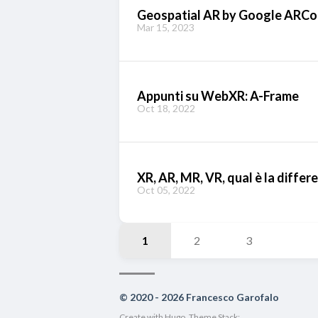
Geospatial AR by Google ARCo
Mar 15, 2023
Appunti su WebXR: A-Frame
Oct 18, 2022
XR, AR, MR, VR, qual è la differe
Oct 05, 2022
1
2
3
© 2020 - 2026 Francesco Garofalo
Create with
Hugo
, Theme Stack;