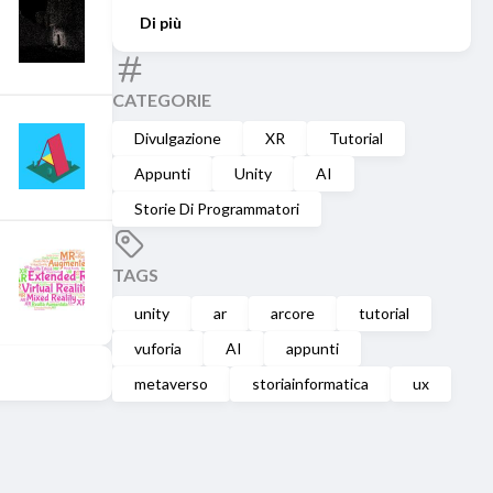
Di più
CATEGORIE
Divulgazione
XR
Tutorial
Appunti
Unity
AI
Storie Di Programmatori
TAGS
unity
ar
arcore
tutorial
vuforia
AI
appunti
metaverso
storiainformatica
ux