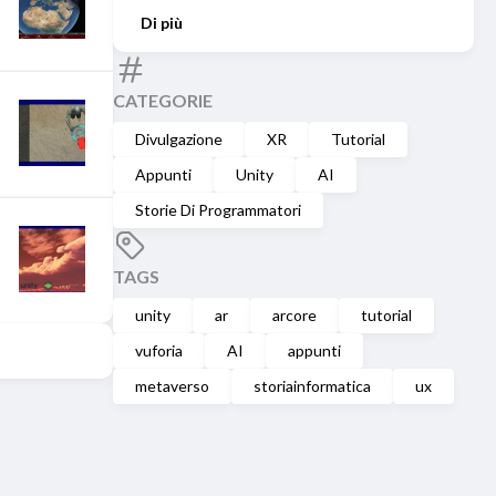
Di più
CATEGORIE
Divulgazione
XR
Tutorial
Appunti
Unity
AI
Storie Di Programmatori
TAGS
unity
ar
arcore
tutorial
vuforia
AI
appunti
metaverso
storiainformatica
ux