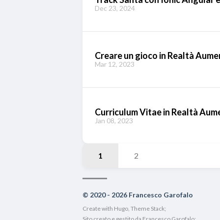
Dec 23, 2024
Creare un gioco in Realtà Aume
Mar 12, 2023
Curriculum Vitae in Realtà Aum
Jan 08, 2023
1
2
© 2020 - 2026 Francesco Garofalo
Create with
Hugo
, Theme Stack;
Sito creato e gestito da Francesco Garofalo;