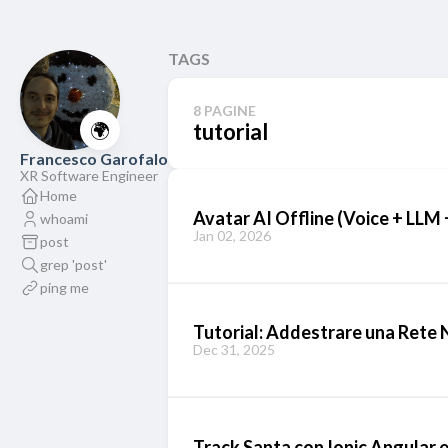
TAGS
8 PAGINE
🌍
tutorial
Francesco Garofalo
XR Software Engineer
Home
Avatar AI Offline (Voice + LLM 
whoami
Jan 02, 2026
post
grep 'post'
ping me
Tutorial: Addestrare una Rete 
Dec 31, 2025
Track Santa con Ionic Angular 