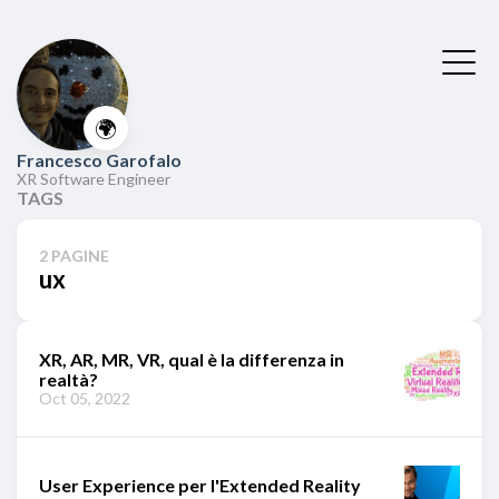
🌍
Francesco Garofalo
XR Software Engineer
TAGS
2 PAGINE
ux
XR, AR, MR, VR, qual è la differenza in
realtà?
Oct 05, 2022
User Experience per l'Extended Reality